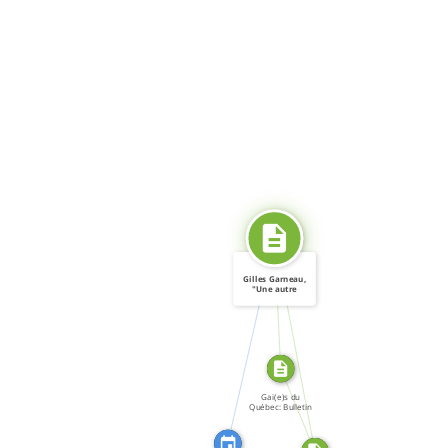
SOURCE_FOR
Gilles Garneau,
"Une autre
victoire […]
CITATION_FOR
SOURCE_FOR
FROM
Gai(e)s du
Québec: Bulletin
[…]