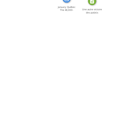
January Québec
Une autre victoire
The 40,000-
des gai(e)s
member […]