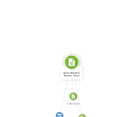
SOURCE_FOR
B.A.R. (Benoît A.
Racine), "Deux
ou […]
CITATION_FOR
SOURCE_FOR
FROM
Le Berdache