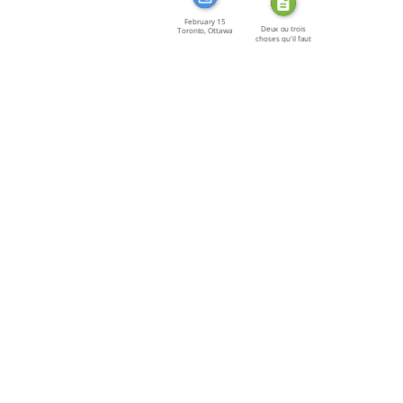
February 15
Deux ou trois
Toronto, Ottawa
choses qu'il faut
[…]
[…]