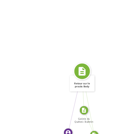
Retour sur le
procès Body
FROM
Politic
SOURCE_FOR
WROTE
SOURCE_FOR
Gai(e)s du
Québec: Bulletin
[…]