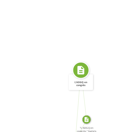
L'ADGQ en
congrès
SOURCE_FOR
FROM
SOURCE_FOR
"L'ADGQ en
congrès," Gai(e)s