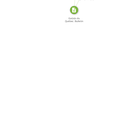
du […]
Gai(e)s du
Québec: Bulletin
[…]