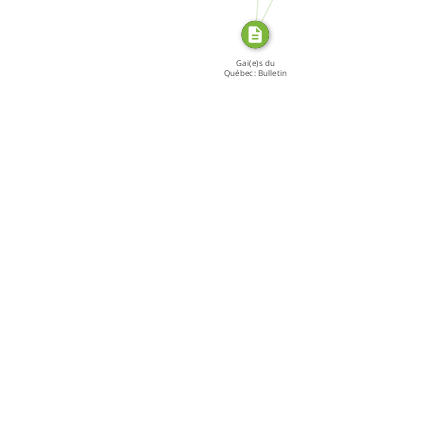
de l' ADGQ […]
Gai(e)s du
Québec: Bulletin
[…]