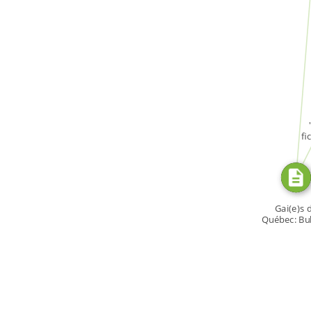
FROM
SOURC
fi
Gai(e)s 
Québec: Bul
[…]