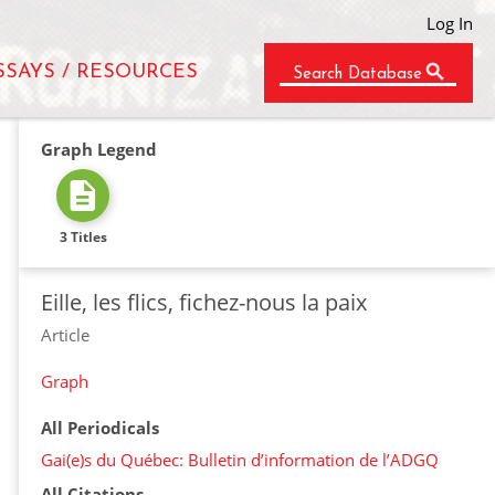
Log In
SSAYS / RESOURCES
Search Database
Graph Legend
3 Titles
Eille, les flics, fichez-nous la paix
Article
Graph
All Periodicals
Gai(e)s du Québec: Bulletin d’information de l’ADGQ
All Citations