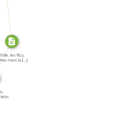
SOURCE_FOR
E_FOR
"Eille, les flics,
chez-nous la […]
du
letin